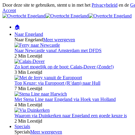
Door deze site te gebruiken, stemt u in met het
Privacybeleid
en de
Ge
Accept
🏠
Naar Engeland
Naar Engeland
Meer weergeven
Naar Newcastle vanaf Amsterdam met DFDS
2 Min Leestijd
Zo kort mogelijk op de boot: Calais-Dover (Zonde!)
3 Min Leestijd
Top Keuze: via Europoort (R’dam) naar Hull
7 Min Leestijd
Met Stena Line naar Engeland via Hoek van Holland
4 Min Leestijd
Waarom via Duinkerken naar Engeland een goede keuze is
2 Min Leestijd
Specials
Specials
Meer weergeven